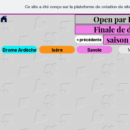
Ce site a été conçu sur la plateforme de création de sit
Open par 
Finale de d
saison
< précédente
Drome Ardèche
Isère
Savoie